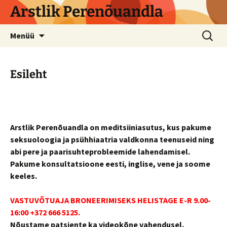
Arstlik Perenõuandla
Liigu
Otsi:
Menüü
sisu
juurde
Esileht
Arstlik Perenõuandla on meditsiiniasutus, kus pakume
seksuoloogia ja psühhiaatria valdkonna teenuseid ning
abi pere ja paarisuhteprobleemide lahendamisel.
Pakume konsultatsioone eesti, inglise, vene ja soome
keeles.
VASTUVÕTUAJA BRONEERIMISEKS HELISTAGE E-R 9.00-
16:00 +372 666 5125.
Nõustame patsiente ka videokõne vahendusel.