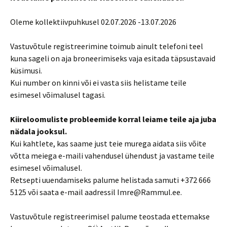
Oleme kollektiivpuhkusel 02.07.2026 -13.07.2026
Vastuvõtule registreerimine toimub ainult telefoni teel
kuna sageli on aja broneerimiseks vaja esitada täpsustavaid
küsimusi.
Kui number on kinni või ei vasta siis helistame teile
esimesel võimalusel tagasi.
Kiireloomuliste probleemide korral leiame teile aja juba
nädala jooksul.
Kui kahtlete, kas saame just teie murega aidata siis võite
võtta meiega e-maili vahendusel ühendust ja vastame teile
esimesel võimalusel.
Retsepti uuendamiseks palume helistada samuti +372 666
5125 või saata e-mail aadressil Imre@Rammul.ee.
Vastuvõtule registreerimisel palume teostada ettemakse