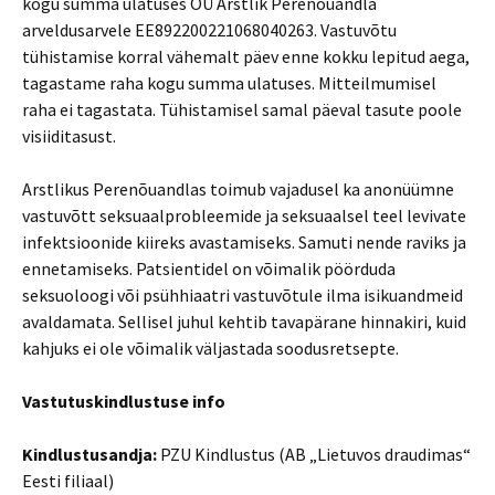
kogu summa ulatuses OÜ Arstlik Perenõuandla
arveldusarvele EE892200221068040263. Vastuvõtu
tühistamise korral vähemalt päev enne kokku lepitud aega,
tagastame raha kogu summa ulatuses. Mitteilmumisel
raha ei tagastata. Tühistamisel samal päeval tasute poole
visiiditasust.
Arstlikus Perenõuandlas toimub vajadusel ka anonüümne
vastuvõtt seksuaalprobleemide ja seksuaalsel teel levivate
infektsioonide kiireks avastamiseks. Samuti nende raviks ja
ennetamiseks. Patsientidel on võimalik pöörduda
seksuoloogi või psühhiaatri vastuvõtule ilma isikuandmeid
avaldamata. Sellisel juhul kehtib tavapärane hinnakiri, kuid
kahjuks ei ole võimalik väljastada soodusretsepte.
Vastutuskindlustuse info
Kindlustusandja:
PZU Kindlustus (AB „Lietuvos draudimas“
Eesti filiaal)